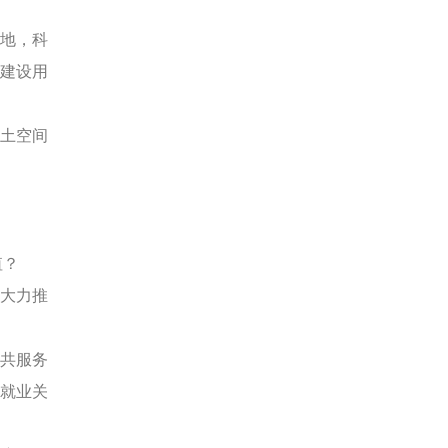
地，科
建设用
土空间
值？
大力推
共服务
就业关