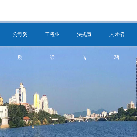
公司资
工程业
法规宣
人才招
质
绩
传
聘