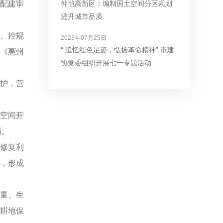
配建审
仲恺高新区：编制国土空间分区规划
提升城市品质
。
、控规
2023年07月25日
“ 追忆红色足迹，弘扬革命精神” 市建
《惠州
协党委组织开展七一专题活动
护，营
空间开
局。
修复利
，形成
量、生
守耕地保