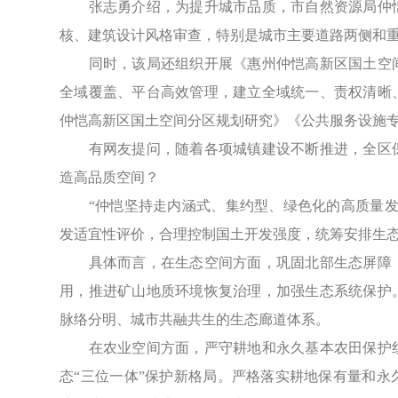
张志勇介绍，为提升城市品质，市自然资源局仲恺
核、建筑设计风格审查，特别是城市主要道路两侧和
同时，该局还组织开展《惠州仲恺高新区国土空间
全域覆盖、平台高效管理，建立全域统一、责权清晰
仲恺高新区国土空间分区规划研究》《公共服务设施
有网友提问，随着各项城镇建设不断推进，全区保
造高品质空间？
“仲恺坚持走内涵式、集约型、绿色化的高质量发展
发适宜性评价，合理控制国土开发强度，统筹安排生
具体而言，在生态空间方面，巩固北部生态屏障，
用，推进矿山地质环境恢复治理，加强生态系统保护
脉络分明、城市共融共生的生态廊道体系。
在农业空间方面，严守耕地和永久基本农田保护红
态“三位一体”保护新格局。严格落实耕地保有量和