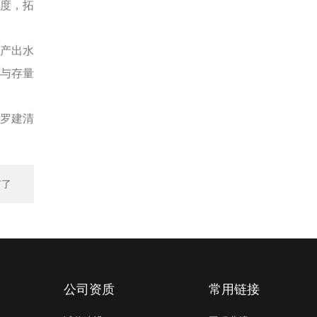
度，拓
产出水
地与存量
罗建清
有了
公司资质
常用链接