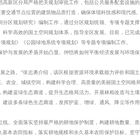
高新区分局严格把关规划审批工作，包括公共服务配套设施的
重要交通节点位置的建筑物品质打造，确保体现科技感和现代感
分区规划研究》编制工作，通过分区规划统领、专项专题支撑
、科学高效的国土空间规划体系，指导全区发展。目前，已完成
专项规划》《公园绿地系统专项规划》等专题专项编制工作。
护与发展的矛盾开始凸显。仲恺将如何平衡经济发展与环境保
之路。”张志勇介绍，该区根据资源环境承载能力评价和国土
态、农业、城镇空间，构建科学合理、高质量的美丽国土空间格
构建蓝绿生态廊道，提升生态格局活力。开展林相改造与土壤
。建设多条绿色生态廊道，发挥护蓝、增绿、通风、降尘等作用
线。全面落实坚持最严格的耕地保护制度，构建耕地数量、质
永久基本农田指标，落实耕地规模和永久基本农田保护目标。坚