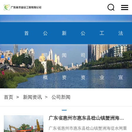
首
公
新
公
工
法
页
司
闻
司
程
规
概
资
资
业
宣
首页
新闻资讯
公司新闻
况
讯
质
绩
传
广东省惠州市惠东县稔山镇蟹洲海堤水闸重建工程于2024年4月25日正式开工
​广东省惠州市惠东县稔山镇蟹洲海堤水闸重