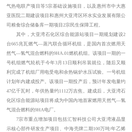
气热电联产项目等5宗基础设施项目，以及惠州市中大惠
亚医院二期建设项目和惠州大亚湾区环水实业发展有限公
司粮食综合储备库一期项目2宗民生保障工程。
其中，大亚湾石化区综合能源站项目一期规划建设2
台665兆瓦燃气—蒸汽联合循环机组，是国内首次燃用天
然气—氢气混合燃料的9HA.01燃机机组。该项目一期的一
号机组燃气轮机于今年3月13日顺利吊装就位，随后又顺
利完成了机组厂用电受电和余热锅炉水压试验。一号机组
计划年内建成投产。该项目一期投产后，预计年发电量约
47亿千瓦时，年供热量约1112万吉焦。建成后，大亚湾石
化区综合能源站项目将成为中国内地首家燃用天然气—氢
气混合燃料的9HA电厂。
7宗市重点增加项目包括汇智科技公司大亚湾液晶显
示核心部件研发生产项目、中海壳牌二期100万吨/年乙烯