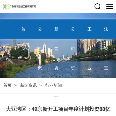
首
公
新
公
工
法
页
司
闻
司
程
规
概
资
资
业
宣
首页
新闻资讯
行业新闻
况
讯
质
绩
传
大亚湾区：49宗新开工项目年度计划投资88亿