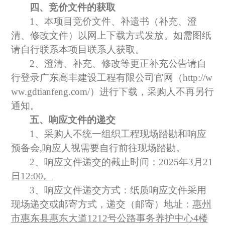
四、
竞价文件
的获取
1、本项目
竞价文件
、补遗书（补充、澄
清、修改文件）以网上下载方式发放。如需图纸
请自行联系本项目联系人获取。
2、澄清、补充、修改等更正补充公告请自
行登录
广东高丰建设工程有限公司官网（
http://w
ww.gdtianfeng.com/）
进行下载，
采购
人不再另行
通知。
五、响应文件的递交
1、
采购
人不统一组织工程现场踏勘和响应
预备会
,响应人视需要自行前往现场踏勘。
2、响应文
件递交的截止时间
：
2025年3月21
日12:00。
3、响应文件递交方式：纸质响应文件采用
现场递交或邮寄方式，递交（邮寄
）地址：
惠州
市惠东县惠东大道
1212号公路事务养护中心4楼