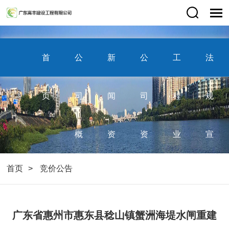
首
公
新
公
工
法
页
司
闻
司
程
规
概
资
资
业
宣
首页
竞价公告
况
讯
质
绩
传
广东省惠州市惠东县稔山镇蟹洲海堤水闸重建